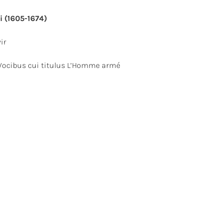
 (1605-1674)
ir
Vocibus cui titulus L’Homme armé