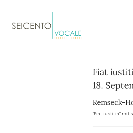
SEICENTO VOCALE
Vokalensemble
Fiat iustit
18. Septe
Remseck-Ho
"Fiat iustitia" mi
Gig Details