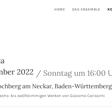
HOME
DAS ENSEMBLE
K
ia
mber 2022
Sonntag
um
16:00 
chberg am Neckar
,
Baden-Württemberg
t sechs- bis zwölfstimmigen Werken von Giacomo Carissimi