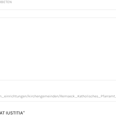
RBETEN
ils
rbara
Ulmenweg 15
hberg am Neckar
en_einrichtungen/kirchengemeinden/Remseck_Katholisches_Pfarram
“
IAT IUSTITIA