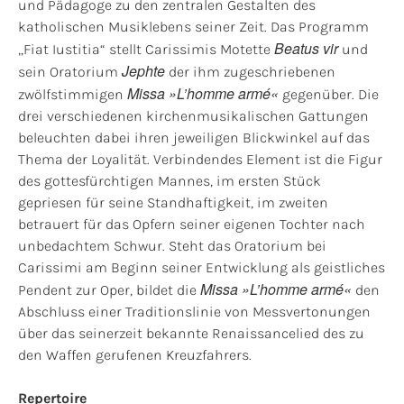
und Pädagoge zu den zentralen Gestalten des
katholischen Musiklebens seiner Zeit. Das Programm
Beatus vir
„Fiat Iustitia“ stellt Carissimis Motette
und
Jephte
sein Oratorium
der ihm zugeschriebenen
Missa »L’homme armé«
zwölfstimmigen
gegenüber. Die
drei verschiedenen kirchenmusikalischen Gattungen
beleuchten dabei ihren jeweiligen Blickwinkel auf das
Thema der Loyalität. Verbindendes Element ist die Figur
des gottesfürchtigen Mannes, im ersten Stück
gepriesen für seine Standhaftigkeit, im zweiten
betrauert für das Opfern seiner eigenen Tochter nach
unbedachtem Schwur. Steht das Oratorium bei
Carissimi am Beginn seiner Entwicklung als geistliches
Missa »L’homme armé«
Pendent zur Oper, bildet die
den
Abschluss einer Traditionslinie von Messvertonungen
über das seinerzeit bekannte Renaissancelied des zu
den Waffen gerufenen Kreuzfahrers.
Repertoire