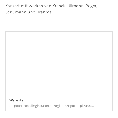
Konzert mit Werken von Krenek, Ullmann, Reger,
Schumann und Brahms
Gig Details
Venue Details
Address
Website:
St. Peter
Kirchplatz 4
st-peter-recklinghausen.de/cgi-bin/spart_.pl?usr=0
Recklinghausen
,
Nordrhein-Westfalen
45657
Detuschland