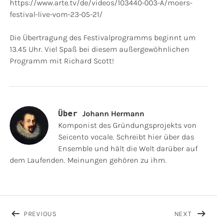
https://www.arte.tv/de/videos/103440-003-A/moers-
festival-live-vom-23-05-21/
Die Übertragung des Festivalprogramms beginnt um
13.45 Uhr. Viel Spaß bei diesem außergewöhnlichen
Programm mit Richard Scott!
Über
Johann Hermann
Komponist des Gründungsprojekts von
Seicento vocale. Schreibt hier über das
Ensemble und hält die Welt darüber auf
dem Laufenden. Meinungen gehören zu ihm.
Beitragsnavigation
POST: KONZERTANKÜNDIGUNG: MOERS FESTIVAL, 2
POST: 
PREVIOUS
NEXT